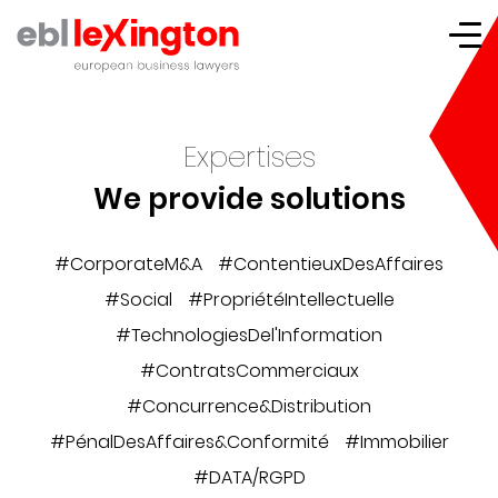
Lexington
Expertises
We provide solutions
#CorporateM&A
#ContentieuxDesAffaires
#Social
#PropriétéIntellectuelle
#TechnologiesDel'Information
#ContratsCommerciaux
#Concurrence&Distribution
#PénalDesAffaires&Conformité
#Immobilier
#DATA/RGPD