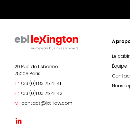
À prop
Le cabi
Équipe
29 Rue de Lisbonne
75008 Paris
Contac
T :
+33 (0)1 83 75 41 41
Nous re
F :
+33 (0)1 83 75 41 42
M :
contact@lxt-law.com
?>