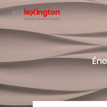
Lexington
Éne