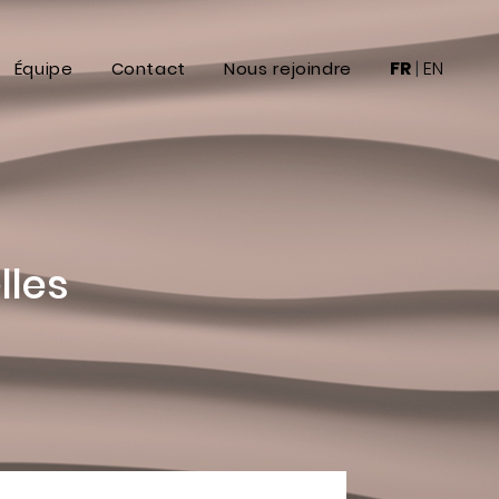
FR
|
EN
Équipe
Contact
Nous rejoindre
Sport
Immobilier et construction
Luxe et Retail
lles
IT, digital et médias
Énergies et ressources
naturelles
Financement de la croissance