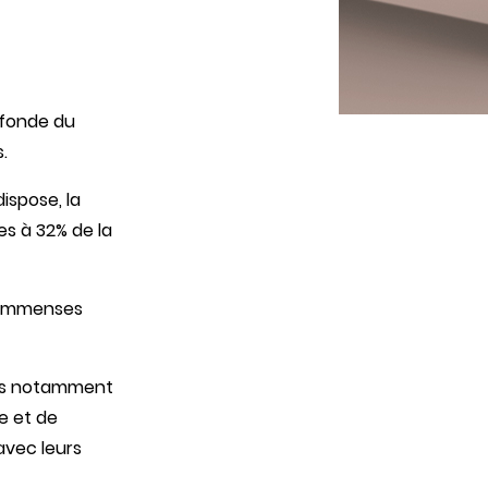
ofonde du
.
ispose, la
es à 32% de la
d’immenses
ets notamment
e et de
 avec leurs