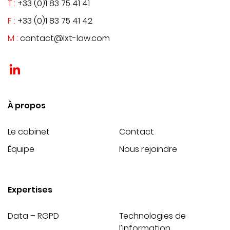
T :
+33 (0)1 83 75 41 41
F :
+33 (0)1 83 75 41 42
M :
contact@lxt-law.com
?>
À propos
Le cabinet
Contact
Équipe
Nous rejoindre
Expertises
Data – RGPD
Technologies de
l’information