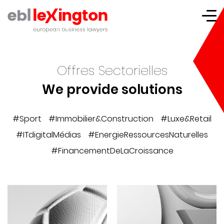
Lexington
Offres Sectorielles
We provide solutions
#Sport
#Immobilier&Construction
#Luxe&Retail
#ITdigitalMédias
#EnergieRessourcesNaturelles
#FinancementDeLaCroissance